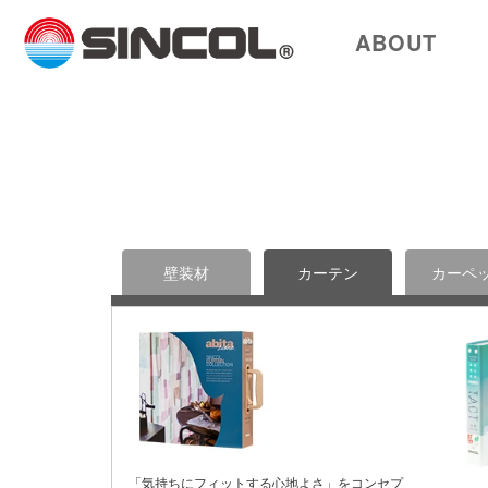
ABOUT
壁装材
カーテン
カーペ
「気持ちにフィットする心地よさ」をコンセプ