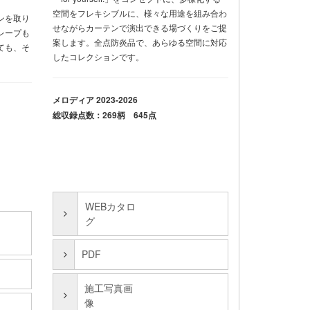
空間をフレキシブルに、様々な用途を組み合わ
ンを取り
せながらカーテンで演出できる場づくりをご提
レープも
案します。全点防炎品で、あらゆる空間に対応
ても、そ
したコレクションです。
メロディア 2023-2026
総収録点数：269柄 645点
WEBカタロ
グ
PDF
施工写真画
像