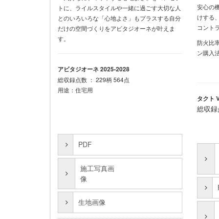
安心の
トに、ライルスタイルや一緒に過ごす大切な人
けする
とのいろいろな「心地よさ」もプラスする自分
コント
だけの空間づくりをアビタジオーネが叶えま
す。
防火比率
ン購入
アビタジオーネ 2025-2028
総収録点数 ： 229柄 564点
用途：住宅用
タクト V
総収録点
PDF
施工写真画
像
生地画像