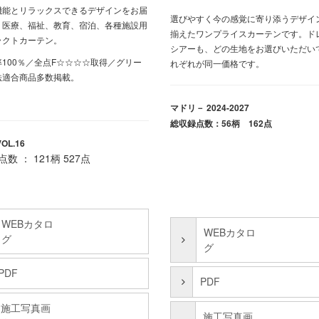
機能とリラックスできるデザインをお届
選びやすく今の感覚に寄り添うデザイ
、医療、福祉、教育、宿泊、各種施設用
揃えたワンプライスカーテンです。ド
ラクトカーテン。
シアーも、どの生地をお選びいただい
100％／全点F☆☆☆☆取得／グリー
れぞれが同一価格です。
法適合商品多数掲載。
マドリ－ 2024-2027
総収録点数：56柄 162点
OL.16
数 ： 121柄 527点
WEBカタロ
WEBカタロ
グ
グ
PDF
PDF
施工写真画
施工写真画